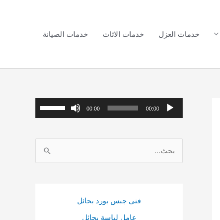
خدمات العزل
خدمات الاثاث
خدمات الصيانة
م
ا
00:00
00:00
ش
س
غ
ت
ا
ل
خ
ل
ا
د
ب
ل
م
ح
ص
م
فني جبس بورد بحائل
ث
و
ف
عامل لياسة بحائل
ع