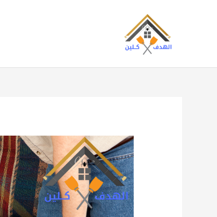
خطي
لى
لمحتوى