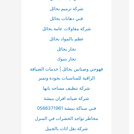
ت
ا
ن
شركة ترميم بحائل
ت
:
فني دهانات بحائل
ي
شركة مقاولات عامة بحائل
ح
ا
عظم بالمواد بحائل
ل
نجار بحائل
أ
نجار بتبوك
س
قهوجي وصبابين بحائل | خدمات الضيافة
ه
الراقية للمناسبات بجودة وتميز
م
شركة تنظيف مساجد بابها
أ
شركة صيانه افران ببيشة
ع
فني سباكة ببيشة 0566371961
ل
مخاطر تواجد الحشرات في المنزل
ى
/
شركة نقل اثاث بالجبيل