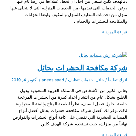
،فالهدف كلين تسعي من اجل ان تجعل عملاءها في رضا تام عنها
،وعن الخدمات التي تقدمها ،من الخدمات المنزليه التي لا يتخلي عنها
منزل من :خدمات التنظيف للمنزل والمكيف وايضا الخزانات
والمكافحة للحشرات والحمام ،
شركة
قراءة المزيد »
مكافحة
الحشرات
بأبها
خصم
30%
شركة مكافحة الحشرات بحائل
اترك تعليقاً
/
حائل
,
خدمات تنظيف
/
anees saad
/
أكتوبر 4, 2019
يعاني الكثير من الأشخاص في المملكة العربية السعودية ودول
الخليج بشكل عام من انتشار اعداد كبيرة من الحشرات المزعجة
خاصة حلول فصل الصيف، نظراً لطبيعة المناخ والبيئة الصحراوية
لذلك توفر لك أفضل شركة مكافحة حشرات بحائل أفضل أنواع
المبيدات الحشرية التي تقضي على كافة أنواع الحشرات والقوارض
نهائياً من منزلك، حيث تستخدم شركة الهدف كلين
شركة
قراءة المزيد »