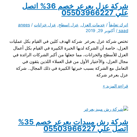
خصم
شركة عزل بعرعر خصم 36% اتصل
35%
علي 05503966227
اترك تعليقاً
/
خدمات العزل
,
عزل اسطح
,
عزل خزانات
/
anees
saad
/
أكتوبر 29, 2019
تختص شركة عزل بعرعر شركة الهدف كلين في القيام بكل عمليات
العزل، خاصة أن الشركة لديها الخبرة الكبيرة في القيام بكل أعمال
العزل للأسطح والخزانات، مما جعلها من أكبر الشركات الرائدة في
مجال العزل، والأختيار الأول من قبل العملاء اللذين يثقون في
التعامل مع الشركة بسبب خبرتها الكبيرة في ذلك المجال.. شركة
عزل بعرعر شركة
شركة
قراءة المزيد »
عزل
بعرعر
خصم
36%
اتصل
شركة رش مبيدات بعرعر خصم 35%
علي
اتصل علي 05503966227
05503966227