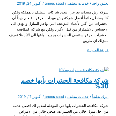
تعليق واحد
/
خدمات تنظيف
/
anees saad
/
أكتوبر 24, 2019
شركة رش مبيدات بعرعر ، تتعدد شركات التنظيف بالمملكة ولكن
كنا وسنظل دائماً أفضل شركة رش مبيدات بعرعر . فنعلم جيداً أن
الحشرات من أكثر الأشياء المزعجه التي تهاجم المنازل و تؤدي الى
الاحساس بالاشمئزاز من قبل الأفراد ولكن مع شركة لمكافحة
الحشرات بعرعر ستنسى الحشرات بجميع انواعها الى الأبد فلا تعرف
لمنزلك اي طريق
شركة
قراءة المزيد »
رش
مبيدات
بعرعر
خصم
35%
شركة مكافحة الحشرات بأبها خصم
اتصل
30%
علي
05503966227
اترك تعليقاً
/
خدمات تنظيف
/
anees saad
/
أكتوبر 17, 2019
شركة مكافحة الحشرات بابها هي المؤهلة لتقديم لك افضل خدمة
من اجل منزل خالي من الحشرات، صحي خالي من الامراض