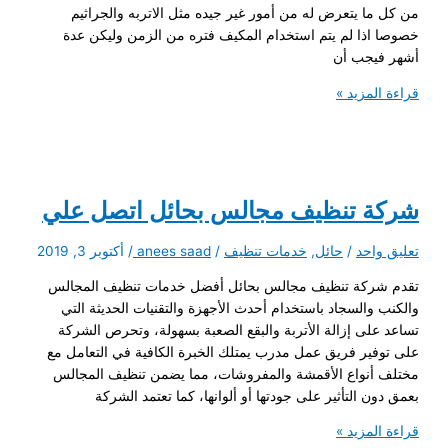
من كل ما يتعرض له من أمور غير جيده مثل الاتربه والجراثيم
خصوصا اذا لم يتم استخدام المكيف فتره من الزمن وليكن عدة
أشهر فيجب أن
شركة
قراءة المزيد »
تنظيف
مكيفات
بحائل
اتصل
علي
شركة تنظيف مجالس بحائل اتصل علي
تعليق واحد
/
حائل
,
خدمات تنظيف
/
anees saad
/
أكتوبر 3, 2019
تقدم شركة تنظيف مجالس بحائل أفضل خدمات تنظيف المجالس
والكنب والسجاد باستخدام أحدث الأجهزة والتقنيات الحديثة التي
تساعد على إزالة الأتربة والبقع الصعبة بسهولة، وتحرص الشركة
على توفير فريق عمل مدرب يمتلك الخبرة الكافية في التعامل مع
مختلف أنواع الأقمشة والمفروشات، مما يضمن تنظيف المجالس
بعمق دون التأثير على جودتها أو ألوانها، كما تعتمد الشركة
شركة
قراءة المزيد »