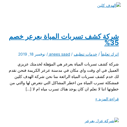
تخطي
إلى
القائمة
المحتوى
الرئيسية
شركة كشف تسربات المياة بعرعر خصم
35%
اترك تعليقاً
/
خدمات تنظيف
/
anees saad
/
نوفمبر 18, 2019
شركة كشف تسربات المياة بعرعر هي المؤهلة لخدمتك عزيزي
العميل في اي وقت واي مكان في مدسنة عرعر الكريمة فنحن نقدم
لك خدم كشف تسربات المياة الرائعة منا نحن شركة الهدف كلين
فمشكلة تسرب المياة من اخطر المشاكل التي نتعرض لها والتي من
خطوتها اننا لا نعلم ان كان يوجد هناك تسرب مياه ام لا […]
شركة
قراءة المزيد »
كشف
تسربات
المياة
بعرعر