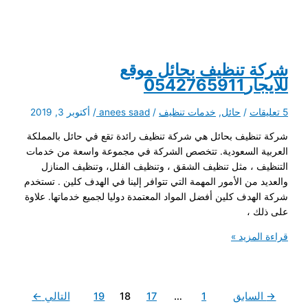
تنظيف
مجالس
بحائل
اتصل
علي
شركة تنظيف بحائل موقع
للايجار0542765911
5 تعليقات
/
حائل
,
خدمات تنظيف
/
anees saad
/
أكتوبر 3, 2019
شركة تنظيف بحائل هي شركة تنظيف رائدة تقع في حائل بالمملكة
العربية السعودية. تتخصص الشركة في مجموعة واسعة من خدمات
التنظيف ، مثل تنظيف الشقق ، وتنظيف الفلل، وتنظيف المنازل
والعديد من الأمور المهمة التي تتوافر إلينا في الهدف كلين . تستخدم
شركة الهدف كلين أفضل المواد المعتمدة دوليا لجميع خدماتها. علاوة
على ذلك ،
شركة
قراءة المزيد »
تنظيف
بحائل
موقع
→
السابق
1
…
17
18
19
التالي
←
للايجار0542765911