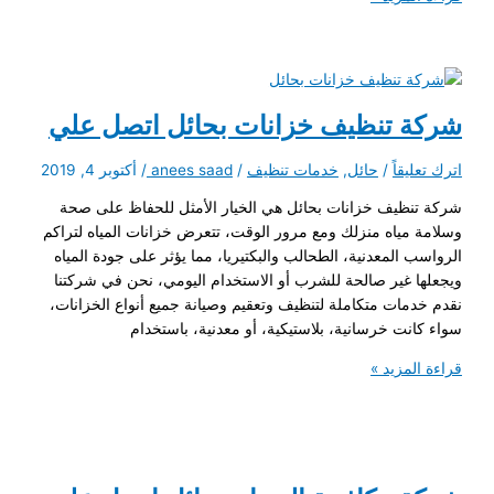
مكافحة
الحشرات
بحائل
شركة تنظيف خزانات بحائل اتصل علي
اترك تعليقاً
/
حائل
,
خدمات تنظيف
/
anees saad
/
أكتوبر 4, 2019
شركة تنظيف خزانات بحائل هي الخيار الأمثل للحفاظ على صحة
وسلامة مياه منزلك ومع مرور الوقت، تتعرض خزانات المياه لتراكم
الرواسب المعدنية، الطحالب والبكتيريا، مما يؤثر على جودة المياه
ويجعلها غير صالحة للشرب أو الاستخدام اليومي، نحن في شركتنا
نقدم خدمات متكاملة لتنظيف وتعقيم وصيانة جميع أنواع الخزانات،
سواء كانت خرسانية، بلاستيكية، أو معدنية، باستخدام
شركة
قراءة المزيد »
تنظيف
خزانات
بحائل
اتصل
علي