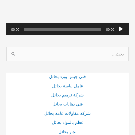
م
00:00
00:00
ش
غ
ا
ل
ل
ا
ب
ل
ح
ص
فني جبس بورد بحائل
ث
و
عامل لياسة بحائل
ع
ت
شركة ترميم بحائل
ن
فني دهانات بحائل
:
شركة مقاولات عامة بحائل
عظم بالمواد بحائل
نجار بحائل