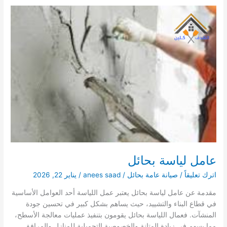
بحائل
عامل لياسة بحائل
اترك تعليقاً
/
صيانة عامة بحائل
/
anees saad
/
يناير 22, 2026
مقدمة عن عامل لياسة بحائل يعتبر عمل اللياسة أحد العوامل الأساسية
في قطاع البناء والتشييد، حيث يساهم بشكل كبير في تحسين جودة
المنشآت. فعمال اللياسة بحائل يقومون بتنفيذ عمليات معالجة الأسطح،
مما يسهم في زيادة المتانة والخصوصية التجميلية للمنازل والمرافق