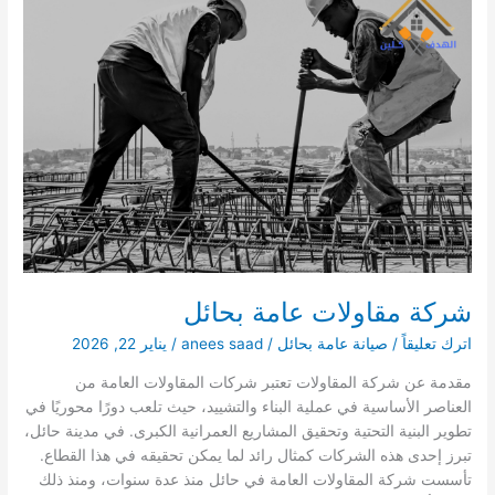
شركة مقاولات عامة بحائل
اترك تعليقاً
/
صيانة عامة بحائل
/
anees saad
/
يناير 22, 2026
مقدمة عن شركة المقاولات تعتبر شركات المقاولات العامة من
العناصر الأساسية في عملية البناء والتشييد، حيث تلعب دورًا محوريًا في
تطوير البنية التحتية وتحقيق المشاريع العمرانية الكبرى. في مدينة حائل،
تبرز إحدى هذه الشركات كمثال رائد لما يمكن تحقيقه في هذا القطاع.
تأسست شركة المقاولات العامة في حائل منذ عدة سنوات، ومنذ ذلك