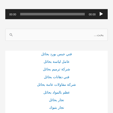
م
00:00
00:00
ش
غ
ا
ل
ل
ا
ب
ل
ح
ص
فني جبس بورد بحائل
ث
و
عامل لياسة بحائل
ع
ت
شركة ترميم بحائل
ن
فني دهانات بحائل
:
شركة مقاولات عامة بحائل
عظم بالمواد بحائل
نجار بحائل
نجار بتبوك