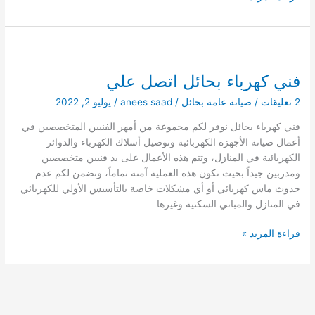
بحائل
اتصل
علي
فني كهرباء بحائل اتصل علي
2 تعليقات
/
صيانة عامة بحائل
/
anees saad
/
يوليو 2, 2022
فني كهرباء بحائل نوفر لكم مجموعة من أمهر الفنيين المتخصصين في
أعمال صيانة الأجهزة الكهربائية وتوصيل أسلاك الكهرباء والدوائر
الكهربائية في المنازل، وتتم هذه الأعمال على يد فنيين متخصصين
ومدربين جيداً بحيث تكون هذه العملية آمنة تماماً، ونضمن لكم عدم
حدوث ماس كهربائي أو أي مشكلات خاصة بالتأسيس الأولي للكهربائي
في المنازل والمباني السكنية وغيرها
فني
قراءة المزيد »
كهرباء
بحائل
اتصل
علي