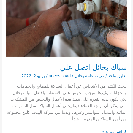
سباك بحائل اتصل علي
تعليق واحد
/
صيانة عامة بحائل
/
anees saad
/
يوليو 2, 2022
يبحث الكثير من الأشخاص عن أعمال السباكة للمطابخ والحمامات
والخزانات وغيرها، ويجب الحرص على الاستعانة بافضل سباك بحائل
لكي يكون لديه القدرة على تنفيذ هذه الأعمال والتخلص من المشكلات
التي يمكن أن تواجه العملاء فيما يخص أعمال السباكة مثل التسربات
المائية وانسداد المواسير وغيرها، ولدينا في شركة الهدف كلين مجموعة
من أمهر السباكين المدربين جيداً
سباك
قراءة المزيد »