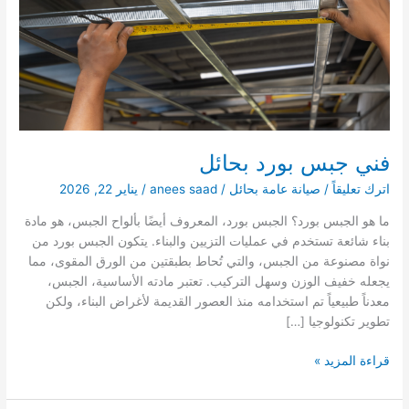
فني جبس بورد بحائل
اترك تعليقاً
/
صيانة عامة بحائل
/
anees saad
/
يناير 22, 2026
ما هو الجبس بورد؟ الجبس بورد، المعروف أيضًا بألواح الجبس، هو مادة
بناء شائعة تستخدم في عمليات التزيين والبناء. يتكون الجبس بورد من
نواة مصنوعة من الجبس، والتي تُحاط بطبقتين من الورق المقوى، مما
يجعله خفيف الوزن وسهل التركيب. تعتبر مادته الأساسية، الجبس،
معدناً طبيعياً تم استخدامه منذ العصور القديمة لأغراض البناء، ولكن
تطوير تكنولوجيا […]
فني
قراءة المزيد »
جبس
بورد