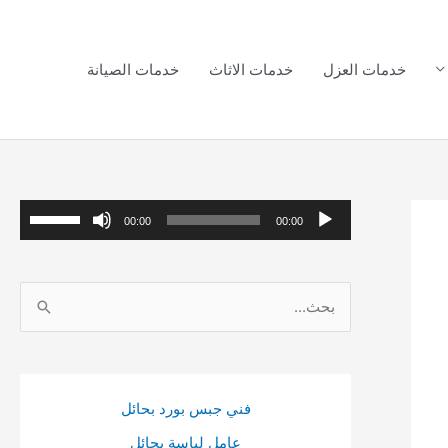
خدمات العزل
خدمات الاثاث
خدمات الصيانة
م
ا
00:00
00:00
ش
س
غ
ت
ا
ل
خ
ل
ا
د
ب
ل
م
ح
ص
م
فني جبس بورد بحائل
ث
و
ف
عامل لياسة بحائل
ع