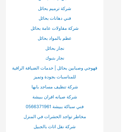
ت
ا
ن
شركة ترميم بحائل
ت
:
فني دهانات بحائل
ي
شركة مقاولات عامة بحائل
ح
ا
عظم بالمواد بحائل
ل
نجار بحائل
أ
نجار بتبوك
س
قهوجي وصبابين بحائل | خدمات الضيافة الراقية
ه
للمناسبات بجودة وتميز
م
شركة تنظيف مساجد بابها
أ
شركة صيانه افران ببيشة
ع
فني سباكة ببيشة 0566371961
ل
مخاطر تواجد الحشرات في المنزل
ى
/
شركة نقل اثاث بالجبيل