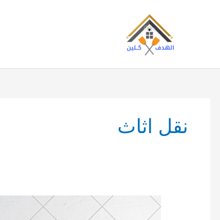
خطي
لى
لمحتوى
نقل اثاث