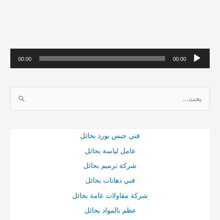
بحائل
م
00:00
00:00
ش
غ
ا
ل
ل
ا
ب
ل
ح
ص
فني جبس بورد بحائل
ث
و
عامل لياسة بحائل
ع
ت
شركة ترميم بحائل
ن
فني دهانات بحائل
:
شركة مقاولات عامة بحائل
عظم بالمواد بحائل