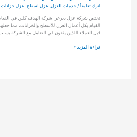
اترك تعليقاً
/
خدمات العزل
,
عزل اسطح
,
عزل خزانات
/
تختص شركة عزل بعرعر شركة الهدف كلين في القيام بك
القيام بكل أعمال العزل للأسطح والخزانات، مما جعلها 
قبل العملاء اللذين يثقون في التعامل مع الشركة بسب
شركة
قراءة المزيد »
عزل
بعرعر
خصم
36%
اتصل
علي
05503966227