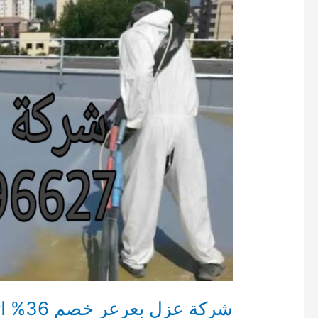
شركة عزل بعرعر خصم 36% اتصل علي 05503966227