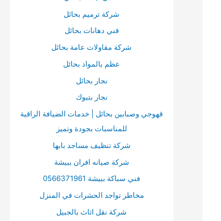
ت
ا
ن
شركة ترميم بحائل
ت
:
فني دهانات بحائل
ي
شركة مقاولات عامة بحائل
ح
ا
عظم بالمواد بحائل
ل
نجار بحائل
أ
نجار بتبوك
س
قهوجي وصبابين بحائل | خدمات الضيافة الراقية
ه
للمناسبات بجودة وتميز
م
شركة تنظيف مساجد بابها
أ
شركة صيانه افران ببيشة
ع
فني سباكة ببيشة 0566371961
ل
مخاطر تواجد الحشرات في المنزل
ى
/
شركة نقل اثاث بالجبيل