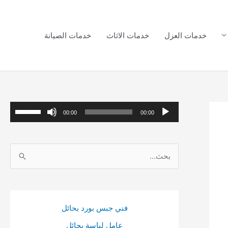
خدمات العزل
خدمات الاثاث
خدمات الصيانة
م
ا
00:00
00:00
ش
س
غ
ت
ا
ل
خ
ل
ا
د
ب
ل
م
ح
ص
م
فني جبس بورد بحائل
ث
و
ف
عامل لياسة بحائل
ع