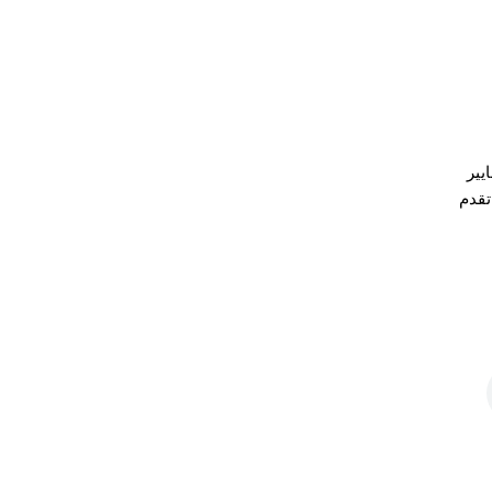
يير
تقدم