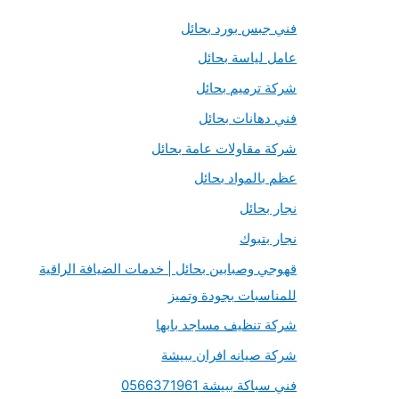
ب
فني جبس بورد بحائل
ح
عامل لياسة بحائل
ث
شركة ترميم بحائل
ع
فني دهانات بحائل
ن
شركة مقاولات عامة بحائل
:
عظم بالمواد بحائل
نجار بحائل
نجار بتبوك
قهوجي وصبابين بحائل | خدمات الضيافة الراقية
للمناسبات بجودة وتميز
شركة تنظيف مساجد بابها
شركة صيانه افران ببيشة
فني سباكة ببيشة 0566371961