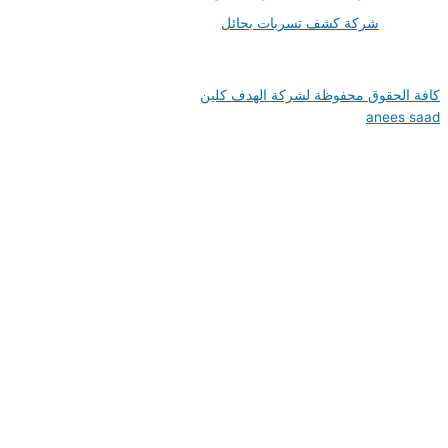
شركة كشف تسربات بحائل
وق محفوظة لشركة الهدف كلين
an