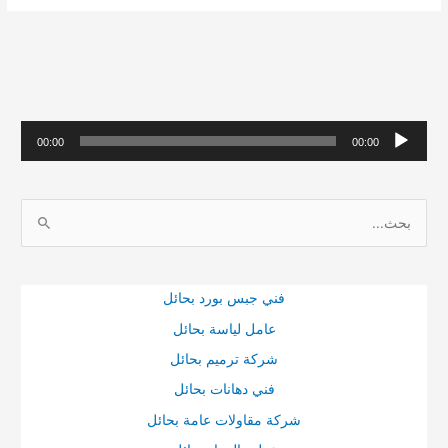
حشرات
بالجبيل
م
00:00
00:00
ش
غ
ا
ل
ل
ا
ب
ل
ح
ص
فني جبس بورد بحائل
ث
و
عامل لياسة بحائل
ع
ت
شركة ترميم بحائل
ن
فني دهانات بحائل
:
شركة مقاولات عامة بحائل