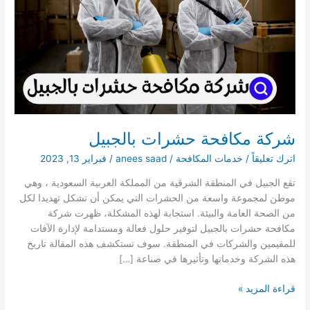
شركة مكافحة حشرات بالجبيل
اترك تعليقاً
/
خدمات المكافحة
/
anees saad
/
فبراير 13, 2023
تقع الجبيل في المنطقة الشرقية من المملكة العربية السعودية ، وهي
موطن لمجموعة واسعة من الحشرات التي يمكن أن تشكل تهديدا لكل
من الصحة العامة والبيئة. استجابة لهذه المشكلة، ظهرت شركة
مكافحة حشرات بالجبيل لتوفير حلول فعالة ومستدامة لإدارة الآفات
للمقيمين والشركات في المنطقة. سوف تستكشف هذه المقالة تاريخ
هذه الشركة وخدماتها وتأثيرها في صناعة […]
شركة
قراءة المزيد »
مكافحة