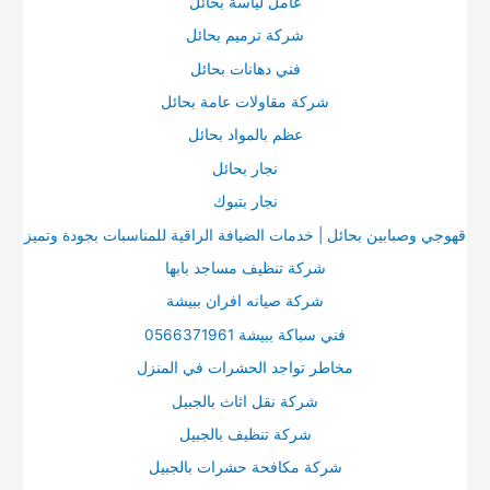
عامل لياسة بحائل
ع
ت
شركة ترميم بحائل
ن
فني دهانات بحائل
:
شركة مقاولات عامة بحائل
عظم بالمواد بحائل
نجار بحائل
نجار بتبوك
قهوجي وصبابين بحائل | خدمات الضيافة الراقية للمناسبات بجودة وتميز
شركة تنظيف مساجد بابها
شركة صيانه افران ببيشة
فني سباكة ببيشة 0566371961
مخاطر تواجد الحشرات في المنزل
شركة نقل اثاث بالجبيل
شركة تنظيف بالجبيل
شركة مكافحة حشرات بالجبيل