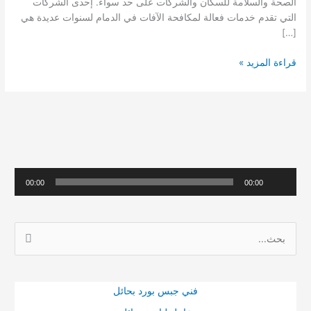
الصحة والسلامة للسكان والشركات على حد سواء. إحدى الشركات
التي تقدم خدمات فعالة لمكافحة الآفات في الدمام لسنوات عديدة هي
[…]
شركة
قراءة المزيد »
مكافحة
حشرات
بالدمام
(خصومات
هائلة)
م
00:00
00:00
ش
غ
ا
ل
ل
ا
ب
ل
ح
ص
فني جبس بورد بحائل
ث
و