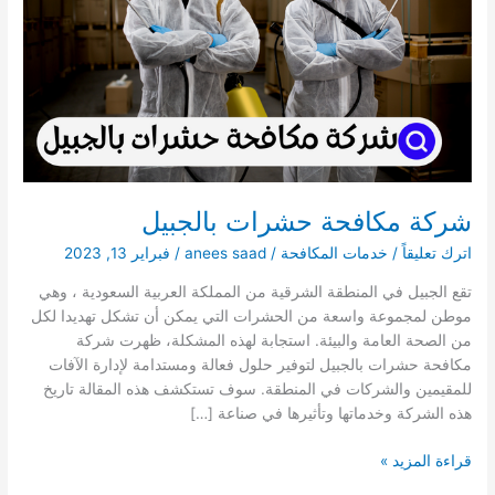
شركة مكافحة حشرات بالجبيل
اترك تعليقاً
/
خدمات المكافحة
/
anees saad
/
فبراير 13, 2023
تقع الجبيل في المنطقة الشرقية من المملكة العربية السعودية ، وهي
موطن لمجموعة واسعة من الحشرات التي يمكن أن تشكل تهديدا لكل
من الصحة العامة والبيئة. استجابة لهذه المشكلة، ظهرت شركة
مكافحة حشرات بالجبيل لتوفير حلول فعالة ومستدامة لإدارة الآفات
للمقيمين والشركات في المنطقة. سوف تستكشف هذه المقالة تاريخ
هذه الشركة وخدماتها وتأثيرها في صناعة […]
شركة
قراءة المزيد »
مكافحة