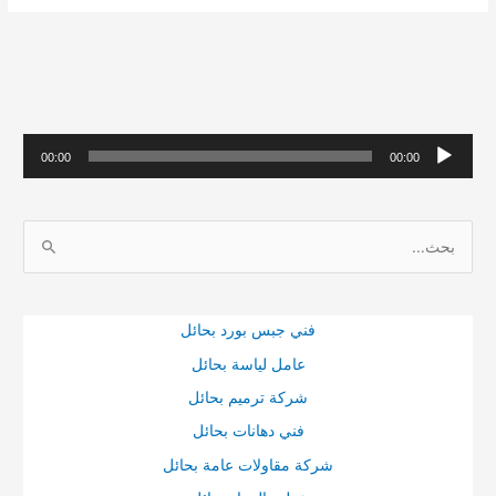
حشرات
بالجبيل
م
00:00
00:00
ش
غ
ا
ل
ل
ا
ب
ل
ح
ص
فني جبس بورد بحائل
ث
و
عامل لياسة بحائل
ع
ت
شركة ترميم بحائل
ن
فني دهانات بحائل
:
شركة مقاولات عامة بحائل