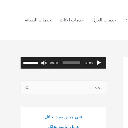
خدمات العزل
خدمات الاثاث
خدمات الصيانة
م
ا
00:00
00:00
ش
س
غ
ت
ا
ل
خ
ل
ا
د
ب
ل
م
ح
ص
م
فني جبس بورد بحائل
ث
و
ف
عامل لياسة بحائل
ع