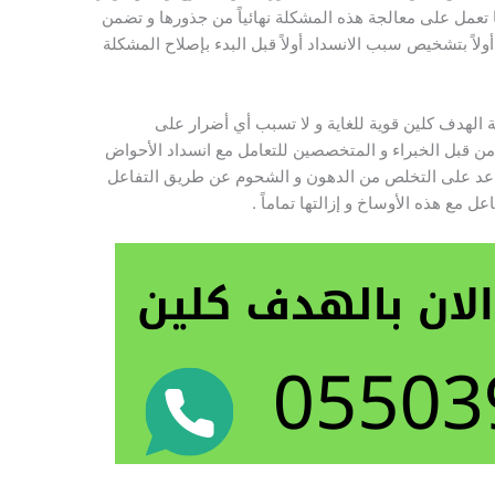
ا تعمل على معالجة هذه المشكلة نهائياً من جذورها و تضمن
ولاً بتشخيص سبب الانسداد أولاً قبل البدء بإصلاح المشكلة
كة الهدف كلين قوية للغاية و لا تسبب أي أضرار على
ن قبل الخبراء و المتخصصين للتعامل مع انسداد الأحواض
اعد على التخلص من الدهون و الشحوم عن طريق التفاعل
ل مع هذه الأوساخ و إزالتها تماماً .