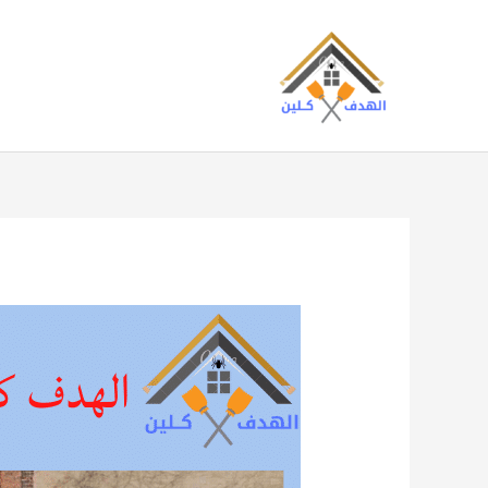
خطي
لى
لمحتوى