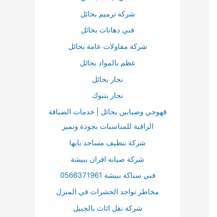
ت
ا
ن
شركة ترميم بحائل
ت
:
فني دهانات بحائل
ي
شركة مقاولات عامة بحائل
ح
ا
عظم بالمواد بحائل
ل
نجار بحائل
أ
نجار بتبوك
س
قهوجي وصبابين بحائل | خدمات الضيافة
ه
الراقية للمناسبات بجودة وتميز
م
شركة تنظيف مساجد بابها
أ
شركة صيانه افران ببيشة
ع
فني سباكة ببيشة 0566371961
ل
مخاطر تواجد الحشرات في المنزل
ى
/
شركة نقل اثاث بالجبيل