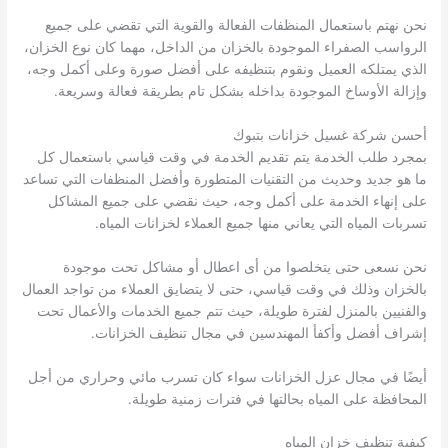
نحن نهتم باستعمال المنظفات الفعالة والقوية التي تقضي على جميع
الرواسب الصفراء الموجودة بالخزان من الداخل، مهما كان نوع الخزان،
الذي يمتلكه العميل ونقوم بتنظيفه على أفضل صورة وعلى أكمل وجه،
وإزالة الأوساخ الموجودة بداخله بشكل تام بطريقة فعالة وسريعة.
أحسن شركة غسيل خزانات بتبوك
بمجرد طلب الخدمة يتم تقديم الخدمة في وقت قياسي باستعمال كل
ما هو جديد وحديث من التقنيات المتطورة وأفضل المنظفات التي تساعد
على إنهاء الخدمة على أكمل وجه، حيث نقضي على جميع المشاكل
تسربات المياه التي يعاني منها جميع العملاء لخزانات المياه.
نحن نسعى حتى يتخلصوا من أى اعطال أو مشاكل تحت موجودة
بالخزان وذلك في وقت قياسي، حتى لا يتضايق العملاء من تواجد العمال
والفنيين بالمنزل لفترة طويلة، حيث تتم جميع الخدمات والأعمال تحت
إشراف أفضل وأكفأ المهندسين في مجال تنظيف الخزانات.
أيضًا في مجال عزل الخزانات سواء كان تسرب مائي وحراري من أجل
المحافظة على المياه بحالتها في فترات زمنية طويلة.
كيفية تنظيف خزان المياه