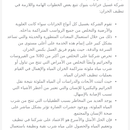
شركة غسيل خزانات بتبوك تتبع بعض الخطوات الهامة واللازمة في
تنظيف الخزان:
تقوم الشركة بغسيل كل أنواع الخزانات سواء كانت العلوية
والأرضية والتخلص من جميع الرواسب المتراكمة بداخله.
ذلك من خلال استعمال المعدات المتطورة والحديثة والتي تساعد
بشكل كبير على إتمام هذه الخدمة على أعلى مستوى من
السرعة والدقة، حيث يقوم فريق العمل بكنس الخزان.
تحرص شركتنا على التخلص من أكثر من 80% من الفيروسات
والجراثيم وأيضًأ التخلص من الأمراض التي تنتج من تناول أو
شرب مياه ملوثة متراكمة الخزان المياه والإهمال في القيام
بعمليات تنظيف الخزان المياه.
حيث أثبتت الأبحاث والدراسات أن المياه الملوثة نتيجة نقل
الجراثيم والبكتيريا للإنسان والتي تعتبر من أخطر الأشياء التي
تسبب الإصابة بالإسهال.
يوجد العديد من المخاطر بسبب الطفيليات التي تنتج من شرب
المياه الملوثة، ووجود حشرات الضارة تؤثر بشكل مباشر على
صحة الإنسان والمجتمع.
فإن الحل الأمثل والأسرع هو الاعتماد على شركتنا في تنظيف
وتعقيم المياه والحصول على مياه شرب نقية ونظيفة باستعمال