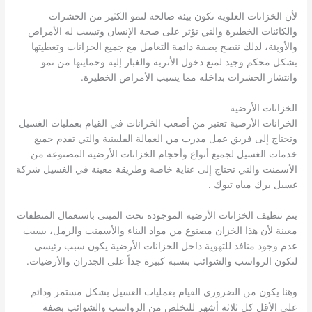
لأن الخزانات العلوية تكون بيئة صالحة لنمو الكثير من الحشرات
والكائنات الخطيرة والتي تؤثر على صحة الإنسان وتسبب له الأمراض
والأوبئة، لذلك ننصح بصفة دائمة التعامل مع جميع الخزانات وتغطيتها
بشكل محكم وجيد لمنع دخول الأتربة والغبار إليه وحمايتها من نمو
وانتشار الحشرات بداخله مما يسبب الأمراض الخطيرة.
الخزانات الأرضية
الخزانات الأرضية تعتبر من أصعب الخزانات في القيام بعمليات الغسيل
وتحتاج إلى فريق عمل مدرب من العمالة الفلبينية والتي تقدم جميع
خدمات الغسيل لجميع أنواع وأحجام الخزانات الأرضية المصنوعة من
الأسمنت والتي تحتاج إلى عناية خاصة وطريقة معينة في الغسيل شركة
غسيل برك مياه تبوك .
يتم تنظيف الخزانات الأرضية الموجودة تحت المبنى باستعمال المنظفات
معينة لأن هذا الخزان مصنوع من مواد البناء والأسمنت والرمل، بسبب
عدم وجود منافذ للتهوية داخل الخزانات الأرضية يكون سبب رئيسي
لتكون الرواسب والشوائب بنسبة كبيرة جداً على الجدران والأرضيات.
وهنا يكون من الضروري القيام بعمليات الغسيل بشكل مستمر ودائم
على الأقل كل ثلاثة أشهر للتخلص من الرواسب والشوائب بصفة