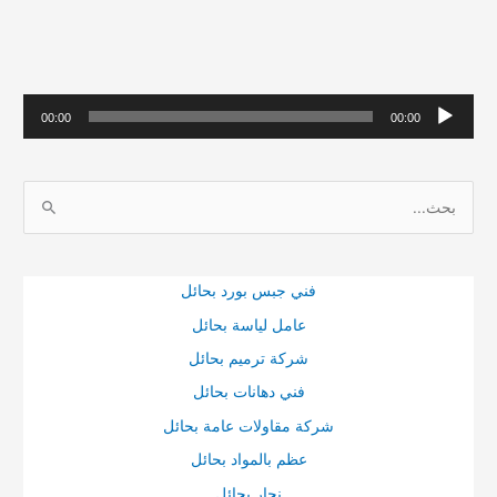
م
00:00
00:00
ش
غ
ا
ل
ل
ا
ب
ل
ح
ص
فني جبس بورد بحائل
ث
و
عامل لياسة بحائل
ع
ت
شركة ترميم بحائل
ن
فني دهانات بحائل
:
شركة مقاولات عامة بحائل
عظم بالمواد بحائل
نجار بحائل