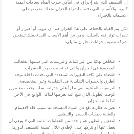
إن التنظيف الذي يتم إجراؤه في أماكن شرب المياه يعد ذات أهمية
كبيرة، والأسباب التي دفعتك لشراء الخزان تجعلك تحرص على
الاستعانة بالخبراء
لكي يتم القيام بالحفاظ على هذا الخزان ضد أي عيوب أو أضرار أو
تغيرات تؤثر فيه بالسلب، ومن بين أهم الأسباب التي تجعلك تستعين
شركة تنظيف خزانات بجازان ما يلي:
التخلص نهائيًا من التراكمات والترسبات التي سببتها الطحالب
الموجودة في الخزان والتي قد تسبب ظهور الحشرات.
القضاء على كافة التغييرات المتعددة التي تحدث داخله نتيجة
الطرق والخطوات التقليدية في التقليدية وغير المتخصصة.
الترسبات الملحية التي تطرأ على جدرانه، وذلك يحدث مع مرور
الوقت الطويل الذي ينتج عنه تعرضها للتآكل الواقع في الأجزاء
الداخلية بالخزان.
تغيرات طارئة تقع في المياه المستخدمة بسبب قلة الاهتمام
والعناية بعمليات الغسيل والتنظيف.
التعقيم والتطهير هو واحدة من الخطوات الهامة التي لا ينبغي أن
تغفل عنها أو تتركها على الإطلاق خلال عملية التنظيف، لدورها
العظيم في القضاء على أي رواسب أو شوائب مضرة.