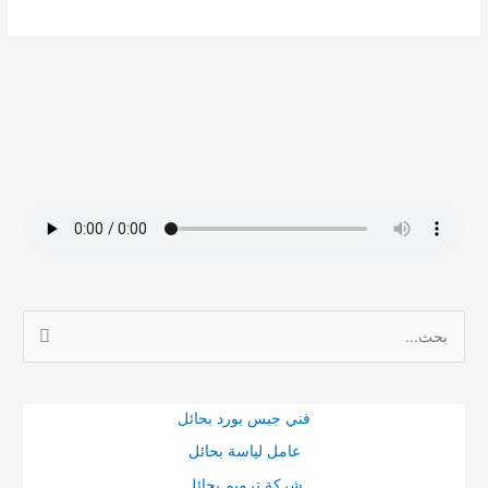
ا
ل
ب
ح
فني جبس بورد بحائل
ث
عامل لياسة بحائل
ع
شركة ترميم بحائل