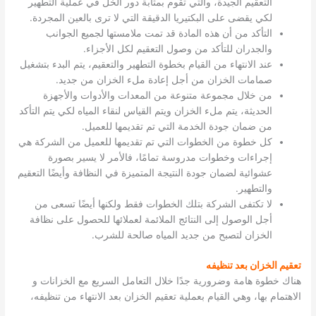
التعقيم الجيدة، والتي تقوم بمثابة دور الخل في عملية التطهير
لكي يقضى على البكتيريا الدقيقة التي لا ترى بالعين المجردة.
التأكد من أن هذه المادة قد تمت ملامستها لجميع الجوانب
والجدران للتأكد من وصول التعقيم لكل الأجزاء.
عند الانتهاء من القيام بخطوة التطهير والتعقيم، يتم البدء بتشغيل
صمامات الخزان من أجل إعادة ملء الخزان من جديد.
من خلال مجموعة متنوعة من المعدات والأدوات والأجهزة
الحديثة، يتم ملء الخزان ويتم القياس لنقاء المياه لكي يتم التأكد
من ضمان جودة الخدمة التي تم تقديمها للعميل.
كل خطوة من الخطوات التي تم تقديمها للعميل من الشركة هي
إجراءات وخطوات مدروسة تمامًا، فالأمر لا يسير بصورة
عشوائية لضمان جودة النتيجة المتميزة في النظافة وأيضًا التعقيم
والتطهير.
لا تكتفى الشركة بتلك الخطوات فقط ولكنها أيضًا تسعى من
أجل الوصول إلى النتائج الملائمة لعملائها للحصول على نظافة
الخزان لتصبح من جديد المياه صالحة للشرب.
تعقيم الخزان بعد تنظيفه
هناك خطوة هامة وضرورية جدًا خلال التعامل السريع مع الخزانات و
الاهتمام بها، وهي القيام بعملية تعقيم الخزان بعد الانتهاء من تنظيفه،