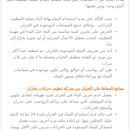
أكمل وجه، ومن بعضها :
يجب التأكد على عدم استخدام المياه نهائيا أثناء عملية التنظيف
الخزانات ، وإغلاق جميع الصمامات الموجودة في الخزان .
الحرص على تخزين كمية مناسبة من الماء قبل البدء في مهمة
التنظيف، لتجنب تعطيل الأعمال المنزلية أو أي شيء يحتاج إلى
ماء .
لابد من تصريف المياه الموجودة بالخزان، ثم شطفه جيدا أكثر
من مرة، ثم القيام بتنظيف الخزان وغسله ما لا يقل عن ثلاث
مرات .
طرد أي رواسب أو عوالق والتي تكون موجودة في صمامات
المياه مع مراعاة إغلاق صنبور المياه .
نصائح للحفاظ على الخزان من شركة تنظيف خزانات بجازان
يفضل عدم تخزين الماء في الخزان فترة طويلة، لتفادي تكوين
مادة البيوفيلم، التي تساعد على تراكم الرواسب على جدران
وأسطح الخزانات .
في حالة عدم استخدام المياه في الخزان لمدة 24 ساعة كاملة
عليك التخلص منها، ثم إعادة ملئه مرة أخرى، حيث يفضل
استبدال المياه الموجودة في الخزانات مرتين على الأقل يوميا،