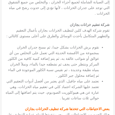
إلى الصيانة الشاملة لجميع أجزاء الخزان ، والتخلص من جميع الشقوق
التي توجد على جدران الخزانات ، لأنها تؤدي إلى حدوث رشح في مياه
الخزانات .
شركة تعقيم خزانات بجازان
تقوم شركة الهدف كلين لتنظيف الخزانات بجازان بأعمال التعقيم
والتطهير المتكامل بأحدث الوسائل والطرق على أعلى مستوى كالتالي :
نقوم برش الخزانات بشكل جيدا، ثم مسح جدران الخزان
بمجموعة من الأقمشة الحديثة التي تعمل على التخلص من أي
عوالق أو شوائب عالقة به، ثم يتم إضافة كمية كافية من الكلور
المركز وننتظر حتى يجف ثم نشطفه جيدا بالماء، ونملأ الخزان
بمياه نظيفة وجديدة ، ثم نقيس نسبة الكلور الموجودة في الماء
ثم إضافة محلول جير الكلور .
نعتمد على مياه جافيل، الذي يعتبر من أفضل أدوات التعقيم التي
تعتمد عليها الشركة اعتماد كلي في تعقيم مياه الخزانات، وهي
عبارة عن هي هيبوكلوريت الصوديوم، حيث يتم اضافتها إلى المياه
حوالي ثلاث ساعات تقريبا .
بعض الاحتياطات التي تتخذها شركة تنظيف الخزانات بجازان
هناك العديد من الاحتياطات التي يجب تنفيذها لإتمام عملية التنظيف على