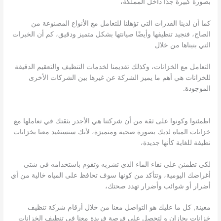
بصورة كبيرة جدًا داخل المملكة،
كما أن لدينا القدرات التي تؤهلنا للتعامل مع الأنواع المصنوعة من
الصاج، فنجيد تنظيفها وأيضًا صيانتها بشكل متميز ودقيق، كم أن الخبرات
التي بنيناها من خلال
التعامل مع الخزانات، وكذلك تقديمنا لخدمات التنظيف والتعقيم الدقيقة
للخزانات هي أهم ما يميز الشركة عن غيرها بين الشركات الأخرى
الموجودة.
اطمئنوا وكونوا على ثقة من أن شركتنا هي الأجدر بثقتك في تعاملها مع
خزانات المياه لديك بصورة صحية ومتميزة، لأنك ستستفيد معنا بخزانات
نظيفة للغاية كأنها جديدة،
لكي تطمئن على نقاء الماء الذي تشربه وتقوم باستخدامه في شتى
أغراضك اليومية، وتتأكد من كونها سوف تحافظ على المياه خالية من أي
أضرار أو شوائب وأضرار تهدد صحتك،
معينة, كل ما عليك هو التواصل معنا من خلال أرقام شركة تنظيف
خزانات بجازان و لتحصل على فرصة فريدة معنا في تنظيف الخزانات