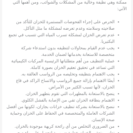
ممكنة وهي نظيفة وخالية من المشكلات والشوائب، ومن أهمها التي
الآتي:
الحرص على إجراء الفحوصات المستمرة للخزان للتأكد من
صلاحيته وسلامته وعدم تعرضه لمشكلة ما مثل التآكل.
عدم تعرض الخزان لمشكلة تسرب المياه التي تتسبب في تجمع
البكتيريا.
يجب عدم القيام بمحاولات لتنظيفه بدون استدعاء شركة
متخصصة للاستعانة بخدماتها لضمان الخدمة.
عملية التنظيف من أهم متطلباتها الرئيسية المركبات الكيميائية
التي تساعد في تحقيق تعقيم الخزان بصورة كاملة.
يجب الاهتمام بتنظيفه وتخليصه من الرواسب العالقة به.
أيضًا الاهتمام بإزالة جميع الرواسب والاتساخ الراكد في قاع
الخزان، لأنها تسبب الكثير من الأمراض.
ينصح بالاستعانة بالمطهرات التي تقوم بتطهير الخزان.
الاهتمام بنظافة الخزان تقي من الإصابة بالفشل الكلوي.
ننصح بالاستعانة بشركة تنظيف خزانات بجازان، لكونها من أفضل
الشركات العاملة والمتخصصة في الحفاظ على الخزان وحماية
صحة الإنسان.
من الضروري التخلص من أي رائحة كريهة موجودة بالخزان.
تطهير وتعقيم الخزان خطوة ضرورية لتحصل على ماء صحي