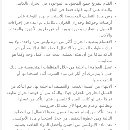
القيام بتفريغ جميع المحتويات الموجودة في الخزان بالكامل
والبقاء على كمية قليلة فقط في القاع.
رش مادة التنظيف المخصصة للاستخدام لهذه النوعية على
أرضيات وحوائط وجدران الخزان بالكامل، ثم البدء في إجراءات
الغسيل والتنظيف بصورة يدوية، أو عن طريق الأجهزة والمعدات
والآلات.
الاهتمام بتنظيف الخزان أكثر من مرة وليس مرة واحدة، ولا يتم
ترك خطوات الغسيل ولا الانتقال للخطو التالية إلا بعد أن يتم
التأكد تمامًا من أن هذه العملية تمت على أكمل وجه وكما هو
مطلوب.
غسل العوامة الداخلية من خلال المنظفات المتخصصة في ذلك،
حتى لا يتم ترك أي آثار في مياه الشرب أثناء استخدامها أو
الشرب منها.
الانتهاء من عملية الغسيل والتنظيف الداخلية لها، يتم التأكد من
الغسل الخارجي للخزان جيدًا، والتأكد من أن فوهة الخزان نظيفة
تمامًا حتى لو كانت المياه لا تلمسها، فيتم التأكد من غسلها
ونظافتها وعدم تعرضها لأي مشاكل فيروسية.
بعد التأكد من إتمام عملية الغسيل بعدها الانتقال إلى الخطوة
التالية وهي خطوة التعقيم، من خلال استخدام مادة الأبوكسى.
تعد مادة الإبوكسي من أحسن وأفضل المواد الخاصة بعملية