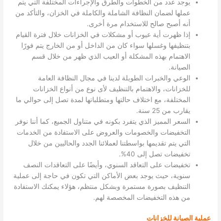
يوجد عدد من الخطوات والطرق والإجراءات المختلفة التي يتم
عملها لضمان النظافة الشاملة والكاملة في الخزان، والتأكد من
أنه أصبح صالح للاستخدام مرة أخرى.
إذا ظهرت أية عيوب أو مشكلات في الخزانات خلال فترة القيام
بتنظيفها وغسلها سواء كان من الداخل أو من الخارج يتم فورًا
الاهتمام بهذه المشكلة أو العيب الذي ظهر من خلال قسم
الصيانة.
الوعي والخبرات الطويلة لدينا في مجال النظافة العامة
للخزانات، والاهتمام بالتنظيف لأى نوع من أنواع الخزانات
المختلفة، مع اختلاف حالتها ومتطلباتها لمدة تصل إلى حوالي ما
يقارب من 25 سنة.
السعر المميز الذي يتفرد بكونه في متناول الجميع، كما أننا نوفر
التخفيضات والخصومات والعروض على الاستفادة من الخدمات
التي يتم تقديمها بواسطتنا لعملائنا الجدد والحاليين من خلال
تخفيضات تصل إلى 40%.
تخفيضات على التعاقد السنوي، وأيضًا على التعاقدات النصف
سنوية، حيث يوجد بعض الأماكن التي تكون في حاجة إلى عملية
التنظيف بصورة مستمرة وبشكل منتظم، هؤلاء يمكنك الاستفادة
من هذه التخفيضات المخصصة لهم.
عملية الصيانة للخزانات