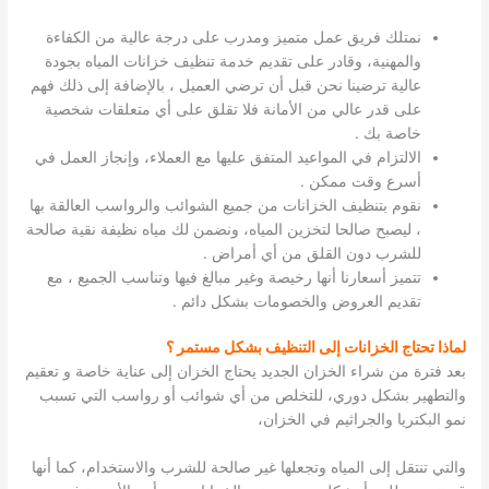
نمتلك فريق عمل متميز ومدرب على درجة عالية من الكفاءة
والمهنية، وقادر على تقديم خدمة تنظيف خزانات المياه بجودة
عالية ترضينا نحن قبل أن ترضي العميل ، بالإضافة إلى ذلك فهم
على قدر عالي من الأمانة فلا تقلق على أي متعلقات شخصية
خاصة بك .
الالتزام في المواعيد المتفق عليها مع العملاء، وإنجاز العمل في
أسرع وقت ممكن .
نقوم بتنظيف الخزانات من جميع الشوائب والرواسب العالقة بها
، ليصبح صالحا لتخزين المياه، ونضمن لك مياه نظيفة نقية صالحة
للشرب دون القلق من أي أمراض .
تتميز أسعارنا أنها رخيصة وغير مبالغ فيها وتناسب الجميع ، مع
تقديم العروض والخصومات بشكل دائم .
لماذا تحتاج الخزانات إلى التنظيف بشكل مستمر ؟
بعد فترة من شراء الخزان الجديد يحتاج الخزان إلى عناية خاصة و تعقيم
والتطهير بشكل دوري، للتخلص من أي شوائب أو رواسب التي تسبب
نمو البكتريا والجراثيم في الخزان،
والتي تنتقل إلى المياه وتجعلها غير صالحة للشرب والاستخدام، كما أنها