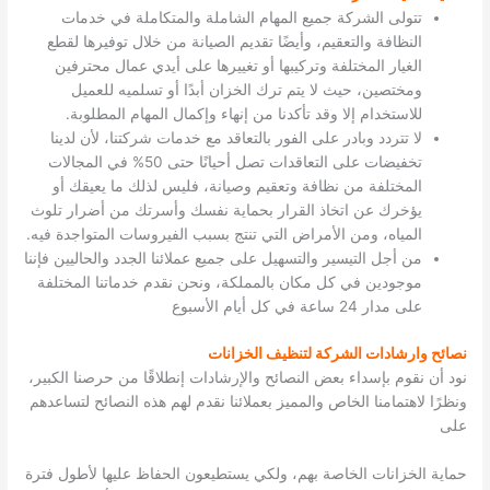
تتولى الشركة جميع المهام الشاملة والمتكاملة في خدمات
النظافة والتعقيم، وأيضًا تقديم الصيانة من خلال توفيرها لقطع
الغيار المختلفة وتركيبها أو تغييرها على أيدي عمال محترفين
ومختصين، حيث لا يتم ترك الخزان أبدًا أو تسلميه للعميل
للاستخدام إلا وقد تأكدنا من إنهاء وإكمال المهام المطلوبة.
لا تتردد وبادر على الفور بالتعاقد مع خدمات شركتنا، لأن لدينا
تخفيضات على التعاقدات تصل أحيانًا حتى 50% في المجالات
المختلفة من نظافة وتعقيم وصيانة، فليس لذلك ما يعيقك أو
يؤخرك عن اتخاذ القرار بحماية نفسك وأسرتك من أضرار تلوث
المياه، ومن الأمراض التي تنتج بسبب الفيروسات المتواجدة فيه.
من أجل التيسير والتسهيل على جميع عملائنا الجدد والحاليين فإننا
موجودين في كل مكان بالمملكة، ونحن نقدم خدماتنا المختلفة
على مدار 24 ساعة في كل أيام الأسبوع
نصائح وارشادات الشركة لتنظيف الخزانات
نود أن نقوم بإسداء بعض النصائح والإرشادات إنطلاقًا من حرصنا الكبير،
ونظرًا لاهتمامنا الخاص والمميز بعملائنا نقدم لهم هذه النصائح لتساعدهم
على
حماية الخزانات الخاصة بهم، ولكي يستطيعون الحفاظ عليها لأطول فترة