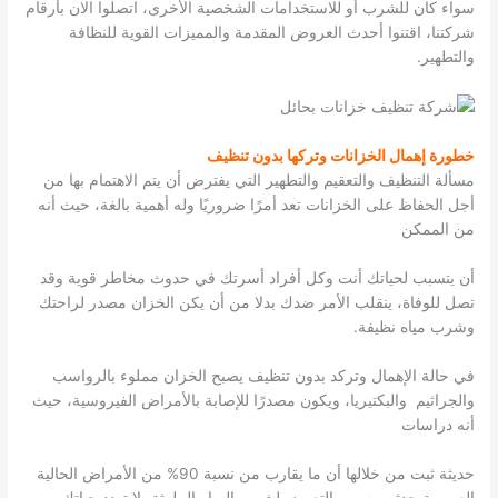
سواء كان للشرب أو للاستخدامات الشخصية الأخرى، اتصلوا الان بأرقام
شركتنا، اقتنوا أحدث العروض المقدمة والمميزات القوية للنظافة
والتطهير.
خطورة إهمال الخزانات وتركها بدون تنظيف
مسألة التنظيف والتعقيم والتطهير التي يفترض أن يتم الاهتمام بها من
أجل الحفاظ على الخزانات تعد أمرًا ضروريًا وله أهمية بالغة، حيث أنه
من الممكن
أن يتسبب لحياتك أنت وكل أفراد أسرتك في حدوث مخاطر قوية وقد
تصل للوفاة، ينقلب الأمر ضدك بدلا من أن يكن الخزان مصدر لراحتك
وشرب مياه نظيفة.
في حالة الإهمال وتركد بدون تنظيف يصبح الخزان مملوء بالرواسب
والجراثيم والبكتيريا، ويكون مصدرًا للإصابة بالأمراض الفيروسية، حيث
أنه دراسات
حديثة ثبت من خلالها أن ما يقارب من نسبة 90% من الأمراض الحالية
العصرية حدثت بسبب التعرض لشرب المياه الملوثة، لا تهدد حياتك