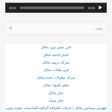
م
00:00
00:00
ش
غ
ا
ل
ل
ا
ب
ل
ح
ص
فني جبس بورد بحائل
ث
و
عامل لياسة بحائل
ع
ت
شركة ترميم بحائل
ن
فني دهانات بحائل
:
شركة مقاولات عامة بحائل
عظم بالمواد بحائل
نجار بحائل
نجار بتبوك
قهوجي وصبابين بحائل | خدمات الضيافة الراقية للمناسبات بجودة وتميز