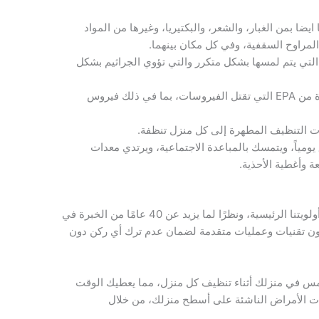
ا بمن الغبار، والشعر، والبكتيريا، وغيرها من المواد
لمراوح السقفية، وفي كل مكان بينهما.
لتي يتم لمسها بشكل متكرر والتي تؤوي الجراثيم بشكل
نحن نستخدم فقط المطهرات المعتمدة من EPA التي تقتل الفيروسات، بما في ذلك فيروس
ت التنظيف المطهرة إلى كل منزل تنظفة.
مياً، ويتمسك بالمباعدة الاجتماعية، ويرتدي معدات
ة وأغطية الأحذية.
خلق بيئة نظيفة وصحية في منازل عملائنا هو أولويتنا الرئيسية، ونظرًا لما يزيد عن 40 عامًا من الخبرة في
ون تقنيات وعمليات متقدمة لضمان عدم ترك أي ركن دون
لمس في منزلك أثناء تنظيف كل منزل، مما يعطيك الوقت
ات الأمراض الناشئة على أسطح منزلك، من خلال