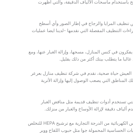
 المسح باستخدام ماسحات الألياف الدقيقة، والتي أظهرت
 تنظيف المرايا والزجاج في إطار الصور وأي أسطح
ات التنظيف المفصلة التي نقدمها -لدينا ايضا عمليات
فكرون في كنس المنازل، مسحها، وإزالة الغبار عنها، ومع
غالبا ما يتطلب بيتك أكثر من ذلك بقليل.
 العيش حياة صحية، نقدم في شركة تنظيف منازل بعرعر
المناطق التي يصعب الوصول إليها وإزالة الأتربة
ي تستخدم أدوات تنظيف قديمة مثل منافض الغبار
 ألياف دقيقة لإزالة الأوساخ والغبار من منزلك.
نحن نستخدم أيضا براءة اختراع المكانس الكهربائية من الدرجة التجارية مع ترشيح HEPA للتخلص
لمئة من مسببات الحساسية المحمولة جوا مثل حبوب اللقاح ووبر