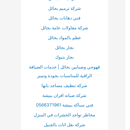
ت
ا
ن
شركة ترميم بحائل
ت
:
فني دهانات بحائل
ي
شركة مقاولات عامة بحائل
ح
ا
عظم بالمواد بحائل
ل
نجار بحائل
أ
نجار بتبوك
س
قهوجي وصبابين بحائل | خدمات الضيافة
ه
الراقية للمناسبات بجودة وتميز
م
شركة تنظيف مساجد بابها
أ
شركة صيانه افران ببيشة
ع
فني سباكة ببيشة 0566371961
ل
مخاطر تواجد الحشرات في المنزل
ى
/
شركة نقل اثاث بالجبيل