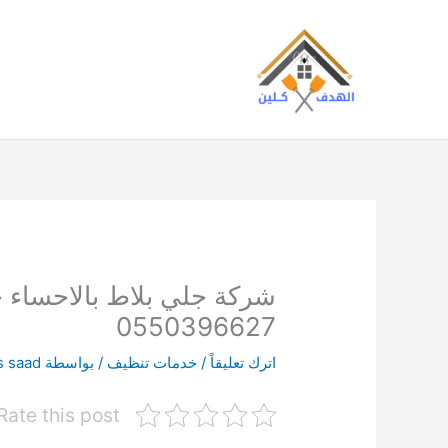
خطي
لى
لمحتوى
0550396627
اترك تعليقاً
/
خدمات تنظيف
/ بواسطة
s saad
Rate this post