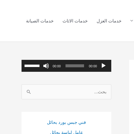
خدمات العزل
خدمات الاثاث
خدمات الصيانة
م
ا
00:00
00:00
ش
س
غ
ت
ا
ل
خ
ل
ا
د
ب
ل
م
ح
ص
م
فني جبس بورد بحائل
ث
و
ف
عامل لياسة بحائل
ع