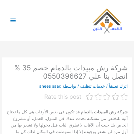
خطي
لى
لمحتوى
القائمة
الرئيس
شركة رش مبيدات بالدمام خصم 35 %
اتصل بنا علي 0550396627
اترك تعليقاً
/
خدمات تنظيف
/ بواسطة
anees saad
Rate this post
شركة رش المبيدات
بالدمام
قد تكون في بعض الأوقات هي كل ما تحتاج
آلية للتخلص من مشكلة تحدث عندك في المنزل، العمل، أو مشروع
الخاص بك حيث أن الآفات لا تطرق الباب قبل دخولها ولا تشعر بها من
أول مره لن تشعر بوجوده إلا إذا استوطنت في المكان لذلك كل ما