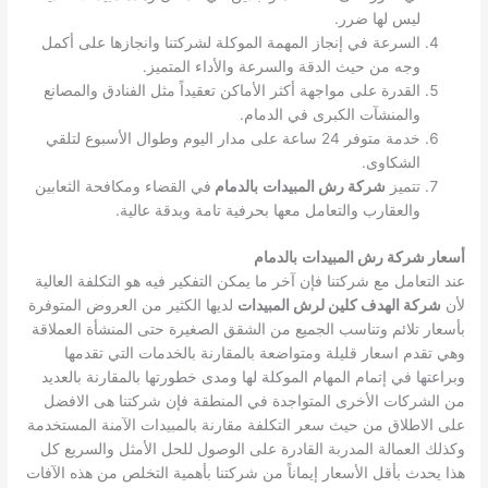
ليس لها ضرر.
السرعة في إنجاز المهمة الموكلة لشركتنا وانجازها على أكمل
وجه من حيث الدقة والسرعة والأداء المتميز.
القدرة على مواجهة أكثر الأماكن تعقيداً مثل الفنادق والمصانع
والمنشآت الكبرى في الدمام.
خدمة متوفر 24 ساعة على مدار اليوم وطوال الأسبوع لتلقي
الشكاوى.
تتميز
شركة رش المبيدات
بالدمام
في القضاء ومكافحة الثعابين
والعقارب والتعامل معها بحرفية تامة وبدقة عالية.
أسعار شركة رش المبيدات
بالدمام
عند التعامل مع شركتنا فإن آخر ما يمكن التفكير فيه هو التكلفة العالية
لأن
شركة الهدف كلين لرش المبيدات
لديها الكثير من العروض المتوفرة
بأسعار تلائم وتناسب الجميع من الشقق الصغيرة حتى المنشأة العملاقة
وهي تقدم اسعار قليلة ومتواضعة بالمقارنة بالخدمات التي تقدمها
وبراعتها في إتمام المهام الموكلة لها ومدى خطورتها بالمقارنة بالعديد
من الشركات الأخرى المتواجدة في المنطقة فإن شركتنا هى الافضل
على الاطلاق من حيث سعر التكلفة مقارنة بالمبيدات الآمنة المستخدمة
وكذلك العمالة المدربة القادرة على الوصول للحل الأمثل والسريع كل
هذا يحدث بأقل الأسعار إيماناً من شركتنا بأهمية التخلص من هذه الآفات