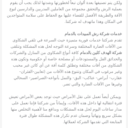
ولكن يتم تصنيفها بعدة ألوان تبعاً لخطورتها وشدتها لذلك يجب أن يقوم
بعملية الرش والتحقق مجموعة من العاملين المدربين والدارسين لنوع
الآفة والطريقة الأفضل للقضاء عليها مع الحفاظ على سلامة المتواجدين
في المكان وهذا ماتهدف له شركتنا.
خدمات شركة رش المبيدات
بالدمام
تقدم شركتنا خدمات فورية متميزة حيث السرعة في تلقي الشكاوى
من الآفات الضارة المختلفة وسرعة التوجه لحل هذه المشكلة وتتلقى
شركة الهدف كلين بالدمام
كافة أنواع الشكاوى من المنازل والشركات
والحدائق الفل والمستودعات أو مصلحة خاصة أو حكومية وتكون هذه
الشكاوى من أفات مختلفة وتطلق كلمة آفة عن أي كائن غير محبب
وغير مرغوب في المكان وتتنوع هذه الآفات من (ثعابين-الفئران-
عقارب- أبراص- عناكب- البق- والنمل بأنواعه-الصراصير- السحالي
وغيرها من الآفات الضارة والتي تضر.
ويمكن أيضاً تعمل على نقل الأمراض حيث توجد بعض الأمراض تعيش
فترة انتقالية لها داخل هذه الآفات، وإيماناً من شركتنا فإننا نعمل على
مدار ساعات اليوم لحل هذه المشكلات وبدافع منا لأهمية التخلص منها
بشكل سريع ونهائياً وضمان عدم تكرار هذه المشكلة طوال فترة
المتابعة التي تقدمها الشركة لعملائها.