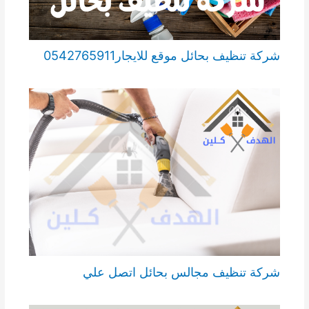
شركة تنظيف بحائل موقع للايجار0542765911
شركة تنظيف مجالس بحائل اتصل علي