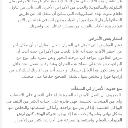
عن انتشار هذه الآفات في منزلك فإنك تصبح أكثر عرضة للأمراض مثل
التيفوئيد والسالمونيلا والعديد من الأمراض الأخرى التي تأتي من تناول
طعام ملوث بهذه الميكروبات التي يمكن أن تنتقل لك عن طريق
التصاقها بأرجل الصراصير أو الذباب وحين انك في غفلة من الأمر
تتواجد هذه الآفات بالقرب من مصادر غذائك انت واسرتك.
انتشار بعض الأمراض
تعتبر القوارض التي تتمثل في الفئران داخل المنازل أو أي مكان آخر
من أخطر الآفات حيث أنه عائل للعديد من الأمراض حيث أثبت أن
مرض الطاعون يتواجد في مرحلة التحور ونص عمرة على نوع من
البراغيث تتواجد على سطح هذه الفئران وعند وفاتها تنتقل لتجد عائل
اخر وقد يكون هذا العائل جسدك أو جسد أحد من اقاربك لذلك لابد من
إرادتها فورا والتخلص منها بالشكل الصحيح حفاظا على صحتك.
منع حدوث الأضرار في المنشآت
المعروف أن النمل الأبيض له القدرة هائلة على التغذي على الأخشاب
وأي من المنتجات الخشبية، فهي قادرة على إحداث الكثير من التلف في
الهياكل الخشبية، إذا لم يتم منع تواجدها وأماكن استيطانها والتخلص منها
بشكل نهائي وتام ولا يحدث هذا إلا بوجود
شركة الهدف كلين لرش
المبيدات بالدمام
واستئصالها بسرعة قبل أحداث الكثير من الأضرار.