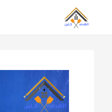
خطي
لى
لمحتوى