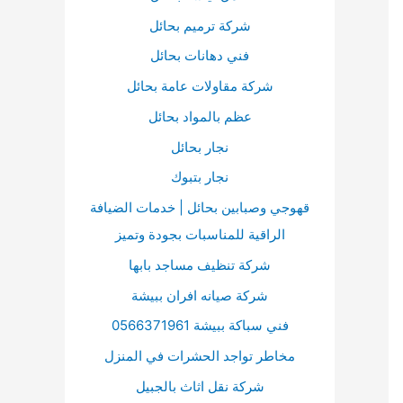
ت
ا
ن
شركة ترميم بحائل
ت
:
فني دهانات بحائل
ي
شركة مقاولات عامة بحائل
ح
ا
عظم بالمواد بحائل
ل
نجار بحائل
أ
نجار بتبوك
س
قهوجي وصبابين بحائل | خدمات الضيافة
ه
الراقية للمناسبات بجودة وتميز
م
شركة تنظيف مساجد بابها
أ
شركة صيانه افران ببيشة
ع
فني سباكة ببيشة 0566371961
ل
مخاطر تواجد الحشرات في المنزل
ى
/
شركة نقل اثاث بالجبيل