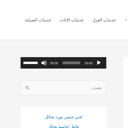
خدمات العزل
خدمات الاثاث
خدمات الصيانة
م
ا
00:00
00:00
ش
س
غ
ت
ا
ل
خ
ل
ا
د
ب
ل
م
ح
ص
م
فني جبس بورد بحائل
ث
و
ف
عامل لياسة بحائل
ع