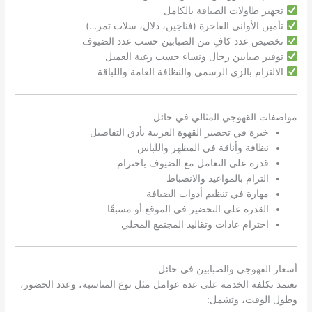
تجهيز طاولات الضيافة بالكامل
تأمين الأواني الفاخرة (فناجين، دلال، سلات تمر…)
تخصيص عدد كافٍ من الصبابين حسب عدد الضيوف
توفير صبابين رجال ونساء حسب رغبة العميل
الالتزام بالزي الرسمي والنظافة العامة واللباقة
مواصفات القهوجي المثالي في حائل
خبرة في تحضير القهوة العربية بأدق التفاصيل
نظافة وأناقة في المظهر واللباس
قدرة على التعامل مع الضيوف باحترام
التزام بالمواعيد والانضباط
مهارة في تنظيم أدوات الضيافة
القدرة على التحضير في الموقع أو مسبقًا
احترام عادات وتقاليد المجتمع المحلي
أسعار القهوجي والصبابين في حائل
تعتمد تكلفة الخدمة على عدة عوامل مثل نوع المناسبة، وعدد الحضور،
وطول الوقت، وتشمل: