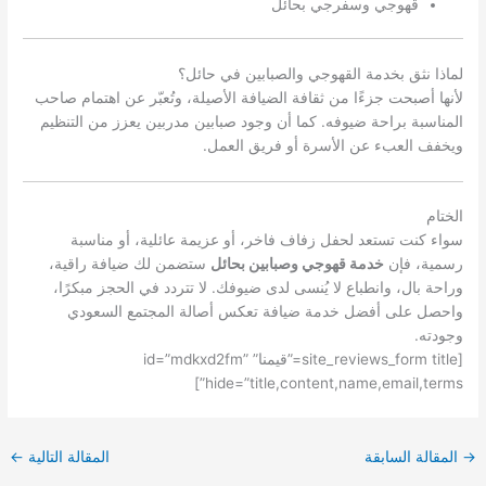
قهوجي وسفرجي بحائل
لماذا نثق بخدمة القهوجي والصبابين في حائل؟
لأنها أصبحت جزءًا من ثقافة الضيافة الأصيلة، وتُعبّر عن اهتمام صاحب
المناسبة براحة ضيوفه. كما أن وجود صبابين مدربين يعزز من التنظيم
ويخفف العبء عن الأسرة أو فريق العمل.
الختام
سواء كنت تستعد لحفل زفاف فاخر، أو عزيمة عائلية، أو مناسبة
رسمية، فإن
خدمة قهوجي وصبابين بحائل
ستضمن لك ضيافة راقية،
وراحة بال، وانطباع لا يُنسى لدى ضيوفك. لا تتردد في الحجز مبكرًا،
واحصل على أفضل خدمة ضيافة تعكس أصالة المجتمع السعودي
وجودته.
[site_reviews_form title=”قيمنا” id=”mdkxd2fm”
hide=”title,content,name,email,terms”]
→
المقالة السابقة
المقالة التالية
←