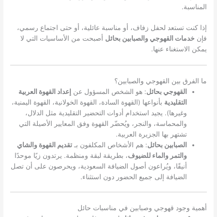
المناسبة.
إذا كنت تستعد لحفل زفاف، أو مناسبة عائلية، أو حتى اجتماع رسمي،
فإن
خدمات القهوجي والصبابين بحائل
أصبحت من الأساسيات التي لا
يمكن الاستغناء عنها.
ما الفرق بين القهوجي والصبابين؟
القهوجي بحائل
: هو الشخص المسؤول عن
إعداد القهوة العربية
التقليدية
بأنواعها (القهوة السادة، القهوة الخولانية، القهوة اليمنية،
وغيرها). يجيد استخدام أدوات التحضير التقليدية مثل الدلال،
والمحماسة، والنجر، ويُحضّر القهوة وفق المعايير الأصيلة التي
تشتهر بها الجزيرة العربية.
الصبابين بحائل
: هم الأشخاص المكلفون بـ
تقديم القهوة والشاي
والتمر والماء للضيوف
، بطريقة لبقة ومنظمة. يرتدون زيًا موحدًا
أنيقًا، ويُراعون أصول الضيافة السعودية، ويحرصون على أن تصل
الضيافة إلى جميع الحضور دون استثناء.
أهمية وجود قهوجي وصبابين في مناسبات حائل