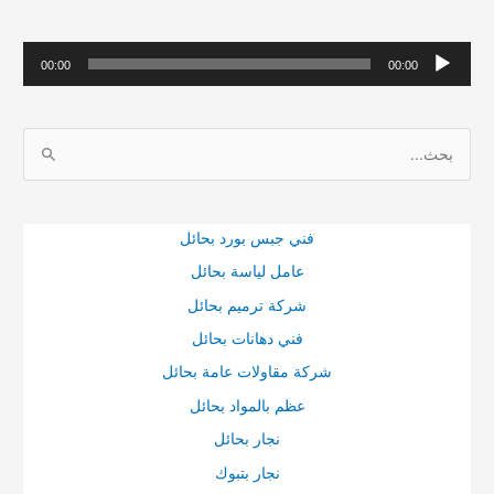
م
00:00
00:00
ش
غ
ا
ل
ل
ا
ب
ل
ح
ص
فني جبس بورد بحائل
ث
و
عامل لياسة بحائل
ع
ت
شركة ترميم بحائل
ن
فني دهانات بحائل
:
شركة مقاولات عامة بحائل
عظم بالمواد بحائل
نجار بحائل
نجار بتبوك