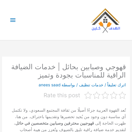
خطي
لى
لمحتوى
القائمة
الرئيس
قهوجي وصبابين بحائل | خدمات الضيافة
الراقية للمناسبات بجودة وتميز
اترك تعليقاً
/
خدمات تنظيف
/ بواسطة
anees saad
Rate this post
تُعد القهوة العربية جزءًا أصيلًا من ثقافة المجتمع السعودي، ولا تكتمل
أي مناسبة دون وجود من يُجيد تحضيرها وتقديمها باحتراف. من هنا،
ظهرت الحاجة إلى
قهوجيين محترفين وصبابين متخصصين في حائل
،
لتقديم خدمة ضيافة راقية تليق بالضيوف وتُعزز من هيبة أصحاب